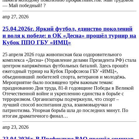
— Май победный! ?
апр 27, 2026
25.04.2026г. Яркий футбол, единство поколений
и воля к победе: в ОК «Десна» прошёл турнир на
Кубок ППО ГБУ «ИМЦ»
25 апреля 2026 года живописная база оздоровительного
комплекса «Десна» (Управление делами Президента РФ) стала
центром напряжённых футбольных баталий. Здесь прошёл
ежегодный турнир на Кубок Профсоюза ГБУ «ИМЦ»,
объединивший любителей спорта, ветеранов и молодёжь.
Мероприятие было посвящено трём важным темам:
празднованию Дня труда, 81-й годовщине Победы в Великой
Отечественной войне и укреплению единства в борьбе с
терроризмом. Организаторы подчеркнули, что спорт –
лучший способ воспитания духа, взаимовыручки и
патриотизма. Упорная борьба шла до последних минут. По
итогам драматичного финал…
апр 23, 2026
23.04.2026г. В Префектуре ВАО прошёл семинар