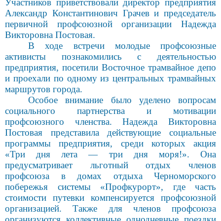
Участников приветствовали директор предприятия
Александр Константинович Грачев и председатель
первичной профсоюзной организации Надежда
Викторовна Постовая.
В ходе встречи молодые профсоюзные
активисты познакомились с деятельностью
предприятия, посетили Восточное трамвайное депо
и проехали по одному из центральных трамвайных
маршрутов города.
Особое внимание было уде
лено вопросам
социального партнерства и мотивации
профсоюзного членства. Надежда Викторовна
Постовая представила действующие социальные
программы предприятия, среди которых акция
«Три дня лета — три дня моря!». Она
предусматривает льготный отдых членов
про
фсоюза в домах отдыха Черноморского
побережья системы «Профкурорт», где часть
стоимости путевки компенсируется профсоюзной
организацией. Также для членов профсоюза
организуются коллективные однодневные поездки