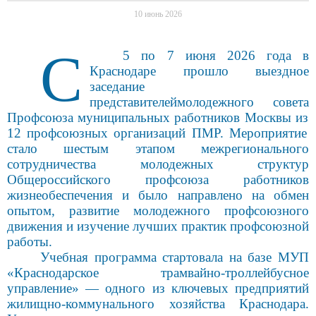
10 июнь 2026
С
5 по 7 июня 2026 года в
Краснодаре прошло выездное
заседание
представител
ей
молодежн
ого
совет
а
Профсоюза муниципальных работников Москвы
из
12 профсоюзных организаций ПМР. Мероп
риятие
стало шестым этапом межрегионального
сотрудничества молодежных структур
Общероссийского профсоюза работников
жизнеобеспечения и было направлено на обмен
опытом, развитие молодежного профсоюзного
движения и изучение лучших практик профсоюзной
работы.
Учебная программа стартовала на базе МУП
«Краснодарское трамвайно-тро
ллейбусное
управление» — одного из ключевых предприятий
жилищно-коммунального хозяйства Краснодара.