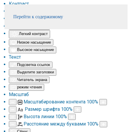
Контраст
Инверсия цветов
Перейти к содержимому
монохром
Темный контраст
Легкий контраст
Низкое насыщение
Высокое насыщение
Текст
Подсветка ссылок
Выделите заголовки
Читатель экрана
режим чтения
Масштаб
Масштабирование контента
100
%
Размер шрифта
100
%
Aa
Высота линии
100
%
Расстояние между буквами
100
%
Сброс