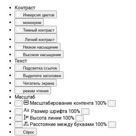
Контраст
Инверсия цветов
монохром
Темный контраст
Легкий контраст
Низкое насыщение
Высокое насыщение
Текст
Подсветка ссылок
Выделите заголовки
Читатель экрана
режим чтения
Масштаб
Масштабирование контента
100
%
Aa
Размер шрифта
100
%
Высота линии
100
%
Расстояние между буквами
100
%
Сброс